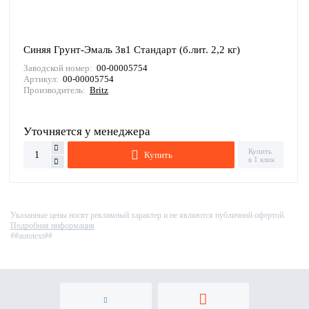
Синяя Грунт-Эмаль 3в1 Стандарт (б.лит. 2,2 кг)
Заводской номер:
00-00005754
Артикул:
00-00005754
Производитель:
Britz
Уточняется у менеджера
Купить
Купить
в 1 клик
Указанные цены носят рекламный характер и не являются публичной офертой.
Подробная информация
##autotext##