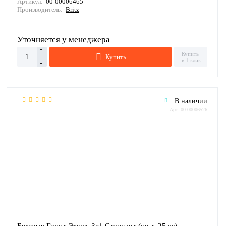
Артикул:
00-00006465
Производитель:
Britz
Уточняется у менеджера
Купить
Купить
в 1 клик
В наличии
Арт: 00-00006526
Бежевая Грунт-Эмаль 3в1 Стандарт (пр.т. 25 кг)