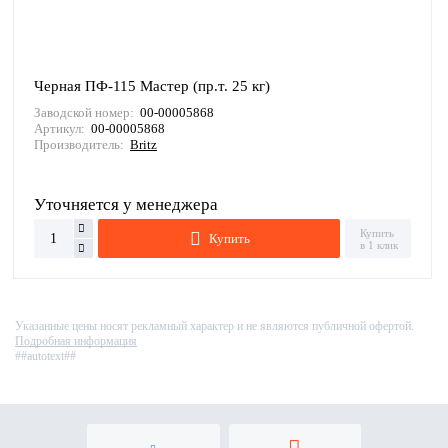
Черная ПФ-115 Мастер (пр.т. 25 кг)
Заводской номер:
00-00005868
Артикул:
00-00005868
Производитель:
Britz
Уточняется у менеджера
Купить
Купить
в 1 клик
Указанные цены носят рекламный характер и не являются публичной офертой.
Подробная информация
##autotext##