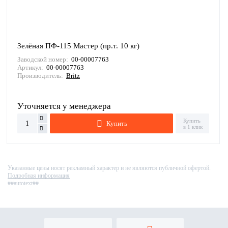
Зелёная ПФ-115 Мастер (пр.т. 10 кг)
Заводской номер:
00-00007763
Артикул:
00-00007763
Производитель:
Britz
Уточняется у менеджера
Купить
Купить
в 1 клик
Указанные цены носят рекламный характер и не являются публичной офертой.
Подробная информация
##autotext##