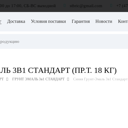
:00 до 17:00, СБ-ВС выходной
stbric@gmail.com
+7 (4
г
Доставка
Условия поставки
Гарантия
Новости
Конт
Ь 3В1 СТАНДАРТ (ПР.Т. 18 КГ)
РТ
ГРУНТ ЭМАЛЬ 3в1 СТАНДАРТ
Синяя Грунт-Эмаль 3в1 Стандарт (