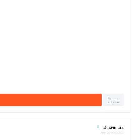
Купить
в 1 клик
В наличии
Арт: 00-00005660