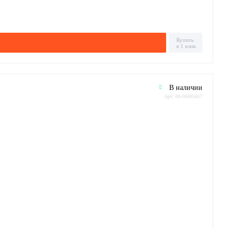
Купить
в 1 клик
В наличии
Арт: 00-00005657