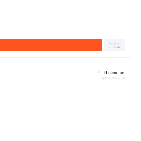
Купить
в 1 клик
В наличии
Арт: 00-00005778