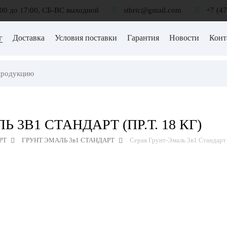
:00 до 17:00, СБ-ВС выходной
stbric@gmail.com
+7 (4
г
Доставка
Условия поставки
Гарантия
Новости
Конт
Ь 3В1 СТАНДАРТ (ПР.Т. 18 КГ)
РТ
ГРУНТ ЭМАЛЬ 3в1 СТАНДАРТ
Серая Грунт-Эмаль 3в1 Стандарт (