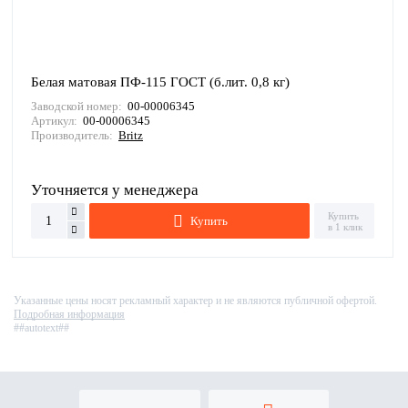
Белая матовая ПФ-115 ГОСТ (б.лит. 0,8 кг)
Заводской номер:
00-00006345
Артикул:
00-00006345
Производитель:
Britz
Уточняется у менеджера
Купить
Купить
в 1 клик
Указанные цены носят рекламный характер и не являются публичной офертой.
Подробная информация
##autotext##