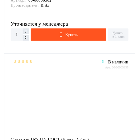
Артикул:
00-00006302
Производитель:
Britz
Уточняется у менеджера
Купить
Купить
в 1 клик
В наличии
Арт: 00-00005955
Салатная ПФ-115 ГОСТ (б.лит. 2,7 кг)