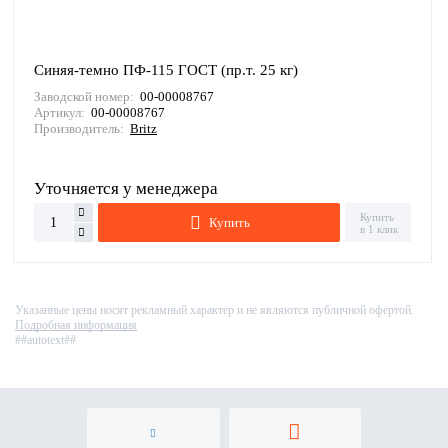
Синяя-темно ПФ-115 ГОСТ (пр.т. 25 кг)
Заводской номер:
00-00008767
Артикул:
00-00008767
Производитель:
Britz
Уточняется у менеджера
Купить
Купить
в 1 клик
Указанные цены носят рекламный характер и не являются публичной офертой.
Подробная информация
##autotext##