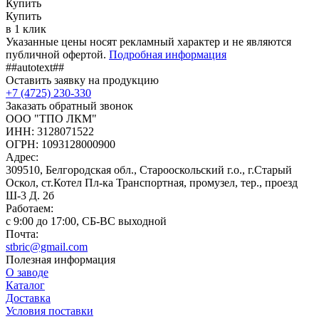
Купить
Купить
в 1 клик
Указанные цены носят рекламный характер и не являются
публичной офертой.
Подробная информация
##autotext##
Оставить заявку на продукцию
+7 (4725) 230-330
Заказать обратный звонок
ООО "ТПО ЛКМ"
ИНН: 3128071522
ОГРН: 1093128000900
Адрес:
309510, Белгородская обл., Старооскольский г.о., г.Старый
Оскол, ст.Котел Пл-ка Транспортная, промузел, тер., проезд
Ш-3 Д. 2б
Работаем:
c 9:00 до 17:00, СБ-ВС выходной
Почта:
stbric@gmail.com
Полезная информация
О заводе
Каталог
Доставка
Условия поставки