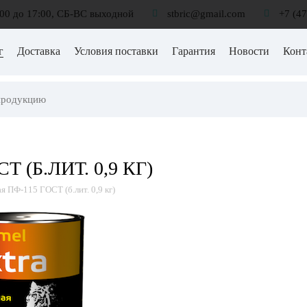
:00 до 17:00, СБ-ВС выходной
stbric@gmail.com
+7 (4
г
Доставка
Условия поставки
Гарантия
Новости
Конт
Т (Б.ЛИТ. 0,9 КГ)
я ПФ-115 ГОСТ (б.лит. 0,9 кг)