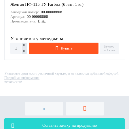
Желтая ПФ-115 ТУ Farbox (б.лит. 1 кг)
Заводской номер:
00-00008808
Артикул:
00-00008808
Производитель:
Britz
Уточняется у менеджера
Купить
Купить
в 1 клик
Указанные цены носят рекламный характер и не являются публичной офертой.
Подробная информация
##autotext##
Оставить заявку на продукцию