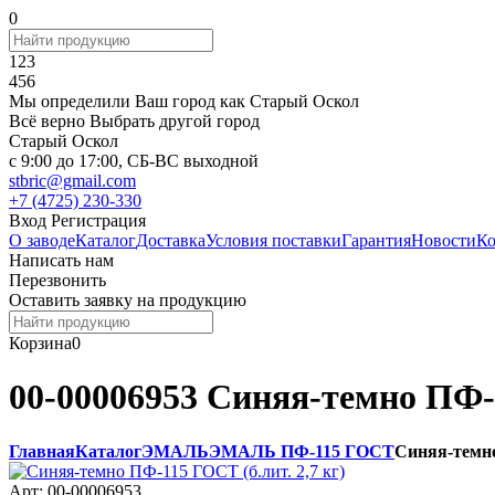
0
123
456
Мы определили Ваш город как
Старый Оскол
Всё верно
Выбрать другой город
Старый Оскол
c 9:00 до 17:00, СБ-ВС выходной
stbric@gmail.com
+7 (4725) 230-330
Вход
Регистрация
О заводе
Каталог
Доставка
Условия поставки
Гарантия
Новости
Ко
Написать нам
Перезвонить
Оставить заявку на продукцию
Корзина
0
00-00006953 Синяя-темно ПФ-1
Главная
Каталог
ЭМАЛЬ
ЭМАЛЬ ПФ-115 ГОСТ
Синяя-темно
Арт:
00-00006953