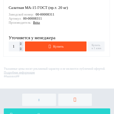
Салатная МА-15 ГОСТ (пр.т. 20 кг)
Заводской номер:
00-00008311
Артикул:
00-00008311
Производитель:
Britz
Уточняется у менеджера
Купить
Купить
в 1 клик
Указанные цены носят рекламный характер и не являются публичной офертой.
Подробная информация
##autotext##