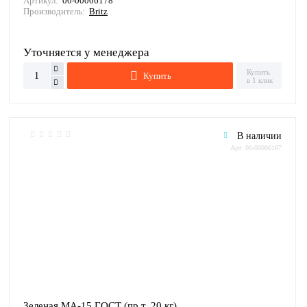
Артикул:
00-00006178
Производитель:
Britz
Уточняется у менеджера
Купить
Купить
в 1 клик
В наличии
Арт: 00-00006167
Зеленая МА-15 ГОСТ (пр.т. 20 кг)