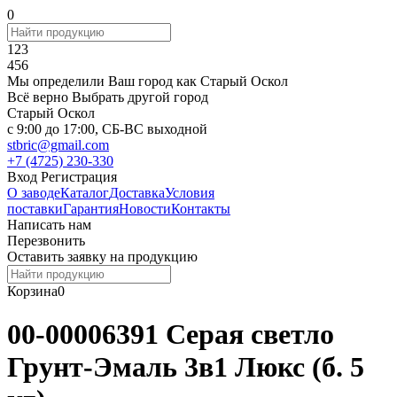
0
123
456
Мы определили Ваш город как
Старый Оскол
Всё верно
Выбрать другой город
Старый Оскол
c 9:00 до 17:00, СБ-ВС выходной
stbric@gmail.com
+7 (4725) 230-330
Вход
Регистрация
О заводе
Каталог
Доставка
Условия
поставки
Гарантия
Новости
Контакты
Написать нам
Перезвонить
Оставить заявку на продукцию
Корзина
0
00-00006391 Серая светло
Грунт-Эмаль 3в1 Люкс (б. 5