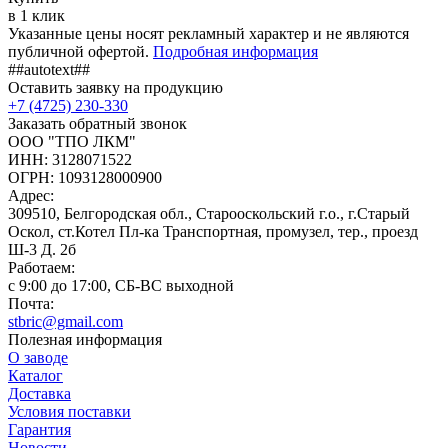
в 1 клик
Указанные цены носят рекламный характер и не являются
публичной офертой.
Подробная информация
##autotext##
Оставить заявку на продукцию
+7 (4725) 230-330
Заказать обратный звонок
ООО "ТПО ЛКМ"
ИНН: 3128071522
ОГРН: 1093128000900
Адрес:
309510, Белгородская обл., Старооскольский г.о., г.Старый
Оскол, ст.Котел Пл-ка Транспортная, промузел, тер., проезд
Ш-3 Д. 2б
Работаем:
c 9:00 до 17:00, СБ-ВС выходной
Почта:
stbric@gmail.com
Полезная информация
О заводе
Каталог
Доставка
Условия поставки
Гарантия
Новости