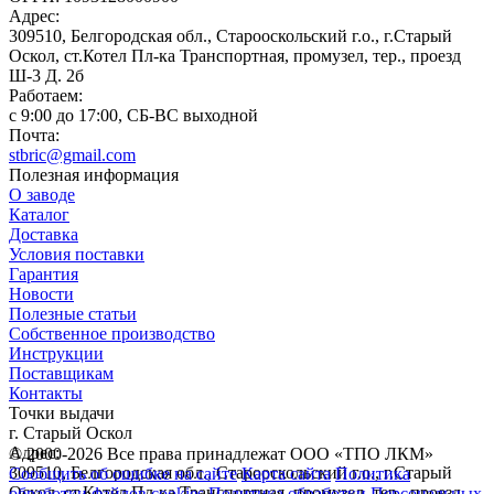
Адрес:
309510, Белгородская обл., Старооскольский г.о., г.Старый
Оскол, ст.Котел Пл-ка Транспортная, промузел, тер., проезд
Ш-3 Д. 2б
Работаем:
c 9:00 до 17:00, СБ-ВС выходной
Почта:
stbric@gmail.com
Полезная информация
О заводе
Каталог
Доставка
Условия поставки
Гарантия
Новости
Полезные статьи
Собственное производство
Инструкции
Поставщикам
Контакты
Точки выдачи
г. Старый Оскол
Адрес:
© 2000-2026 Все права принадлежат ООО «ТПО ЛКМ»
309510, Белгородская обл., Старооскольский г.о., г.Старый
Сообщить об ошибке на сайте
Карта сайта
Политика
Оскол, ст.Котел Пл-ка Транспортная, промузел, тер., проезд
обработки файлов cookies
Политика обработки Персональных