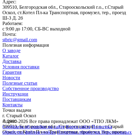
Адрес:
309510, Белгородская обл., Старооскольский г.о., г.Старый
Оскол, ст.Котел Пл-ка Транспортная, промузел, тер., проезд
Ш-3 Д. 2б
Работаем:
c 9:00 до 17:00, СБ-ВС выходной
Почта:
stbric@gmail.com
Полезная информация
О заводе
Каталог
Доставка
Условия поставки
Гарантия
Новости
Полезные статьи
Собственное производство
Инструкции
Поставщикам
Контакты
Точки выдачи
г. Старый Оскол
Адрес:
© 2000-2026 Все права принадлежат ООО «ТПО ЛКМ»
309510, Белгородская обл., Старооскольский г.о., г.Старый
Сообщить об ошибке на сайте
Карта сайта
Политика
Оскол, ст.Котел Пл-ка Транспортная, промузел, тер., проезд
обработки файлов cookies
Политика обработки Персональных