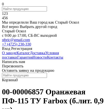
0
123
456
Мы определили Ваш город как
Старый Оскол
Всё верно
Выбрать другой город
Старый Оскол
c 9:00 до 17:00, СБ-ВС выходной
stbric@gmail.com
+7 (4725) 230-330
Вход
Регистрация
О заводе
Каталог
Доставка
Условия
поставки
Гарантия
Новости
Контакты
Написать нам
Перезвонить
Оставить заявку на продукцию
Корзина
0
00-00006857 Оранжевая
ПФ-115 ТУ Farbox (б.лит. 0,9