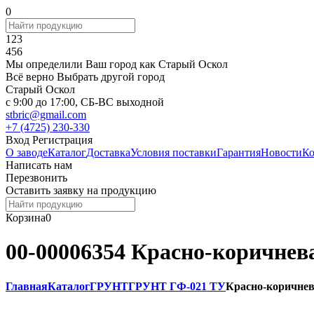
0
123
456
Мы определили Ваш город как
Старый Оскол
Всё верно
Выбрать другой город
Старый Оскол
c 9:00 до 17:00, СБ-ВС выходной
stbric@gmail.com
+7 (4725) 230-330
Вход
Регистрация
О заводе
Каталог
Доставка
Условия поставки
Гарантия
Новости
Ко
Написать нам
Перезвонить
Оставить заявку на продукцию
Корзина
0
00-00006354 Красно-коричнева
Главная
Каталог
ГРУНТ
ГРУНТ ГФ-021 ТУ
Красно-коричнева