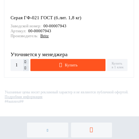
Серая ГФ-021 ГОСТ (б.лит. 1,8 кг)
Заводской номер:
00-00007943
Артикул:
00-00007943
Производитель:
Britz
Уточняется у менеджера
Купить
Купить
в 1 клик
Указанные цены носят рекламный характер и не являются публичной офертой.
Подробная информация
##autotext##