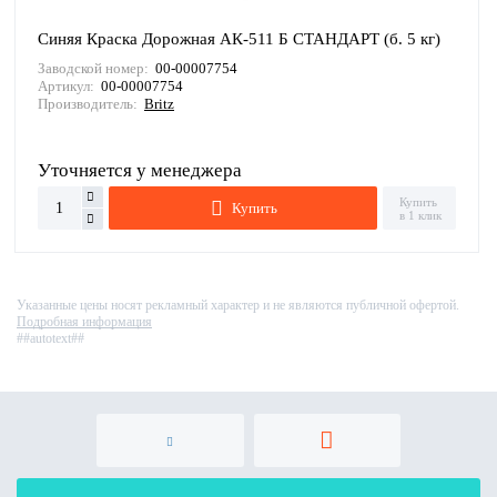
Синяя Краска Дорожная АК-511 Б СТАНДАРТ (б. 5 кг)
Заводской номер:
00-00007754
Артикул:
00-00007754
Производитель:
Britz
Уточняется у менеджера
Купить
Купить
в 1 клик
Указанные цены носят рекламный характер и не являются публичной офертой.
Подробная информация
##autotext##