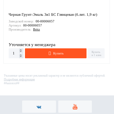
Черная Грунт-Эмаль 3в1 БС Глянцевая (б.лит. 1,9 кг)
Заводской номер:
00-00006057
Артикул:
00-00006057
Производитель:
Britz
Уточняется у менеджера
Купить
Купить
в 1 клик
Указанные цены носят рекламный характер и не являются публичной офертой.
Подробная информация
##autotext##