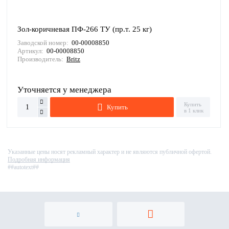
Зол-коричневая ПФ-266 ТУ (пр.т. 25 кг)
Заводской номер:
00-00008850
Артикул:
00-00008850
Производитель:
Britz
Уточняется у менеджера
Купить
Купить
в 1 клик
Указанные цены носят рекламный характер и не являются публичной офертой.
Подробная информация
##autotext##