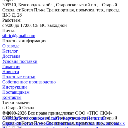
309510, Белгородская обл., Старооскольский г.о., г.Старый
Оскол, ст.Котел Пл-ка Транспортная, промузел, тер., проезд
Ш-3 Д. 2б
Работаем:
c 9:00 до 17:00, СБ-ВС выходной
Почта:
stbric@gmail.com
Полезная информация
О заводе
Каталог
Доставка
Условия поставки
Гарантия
Новости
Полезные статьи
Собственное производство
Инструкции
Поставщикам
Контакты
Точки выдачи
г. Старый Оскол
Адрес:
© 2000-2026 Все права принадлежат ООО «ТПО ЛКМ»
309510, Белгородская обл., Старооскольский г.о., г.Старый
Сообщить об ошибке на сайте
Карта сайта
Политика
Оскол, ст.Котел Пл-ка Транспортная, промузел, тер., проезд
обработки файлов cookies
Политика обработки Персональных